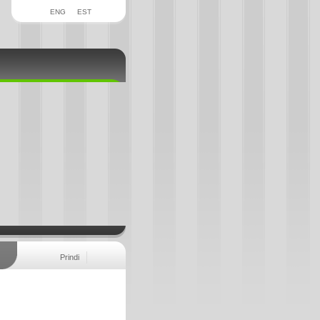
ENG
EST
Prindi