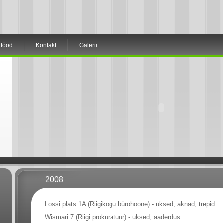
 tööd
Kontakt
Galerii
2008
Lossi plats 1A (Riigikogu bürohoone) - uksed, aknad, trepid
Wismari 7 (Riigi prokuratuur) - uksed, aaderdus