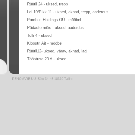
Rüütli 24 - uksed, trepp
Lai 10/Pikk 11 - uksed, aknad, trepp, aaderdus
Pambos Holdings OÜ - mööbel
Pädaste mõis - uksed, aaderdus
Tolli 4 - uksed
Kloostri Ait - mööbel
Rüütli12- uksed, värav, aknad, lagi
Tööstuse 20 A - uksed
RENOVARE UÜ Sõle 34-45 10319 Tallinn