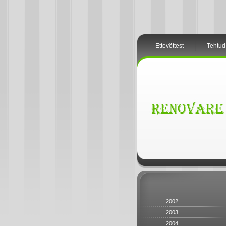
Ettevõttest
Tehtud
2002
2003
2004